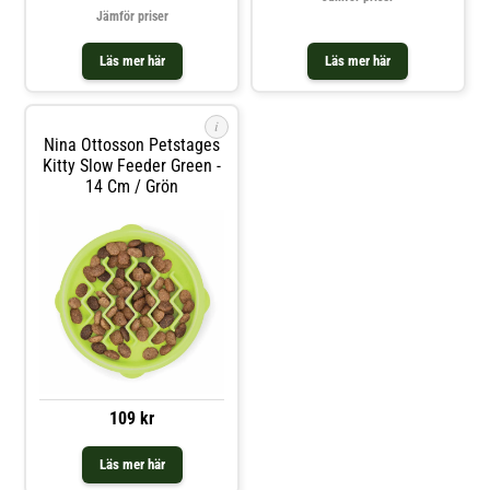
placera godis i hålet på pinnen så
Jämför priser
att katter måste skjuta pinnen för
att nå godisarna.BPA PVC &
Fetala-fri: Tillverkad med
Läs mer här
Läs mer här
livsmedelssäkra material som du
kan lita på med din kattunge.Inga
avtagbara delar: för säkrare lek
och enkel rengöring; oroa dig
i
aldrig för att tappa bort delar!
Nina Ottosson Petstages
Kitty Slow Feeder Green -
14 Cm / Grön
109 kr
Läs mer här