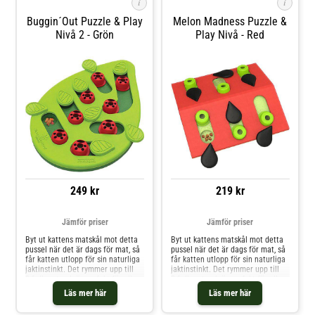
i
i
Buggin´Out Puzzle & Play
Melon Madness Puzzle &
Nivå 2 - Grön
Play Nivå - Red
249 kr
219 kr
Jämför priser
Jämför priser
Byt ut kattens matskål mot detta
Byt ut kattens matskål mot detta
pussel när det är dags för mat, så
pussel när det är dags för mat, så
får katten utlopp för sin naturliga
får katten utlopp för sin naturliga
jaktinstinkt. Det rymmer upp till
jaktinstinkt. Det rymmer upp till
0,6 dl mat och är perfekt för alla
0,6 dl mat och är perfekt för alla
nyfikna katter därute. Genom att
nyfikna katter därute. Genom att
Läs mer här
Läs mer här
katten skjuter på klossarna och
katten skjuter på klossarna och
vrider på löven så hittar den
vrider på de svarta fröbitarna så