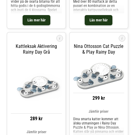
vrider på de svarta bitarna för att
Med över 80 matfack är detta
hitta godis i de 6 godisgömmorna
pussel en kombination av en
och inuti de 6 klossarna. Spelet
interaktiv kattpusselleksak och
kan anpassas för att göra det
rolig matare.
lättare för nybörjare eller mer
Läs mer här
Läs mer här
utmanande för smarta katter.
i
i
Kattleksak Aktivering
Nina Ottosson Cat Puzzle
Rainy Day Grå
& Play Rainy Day
299 kr
Jämför priser
289 kr
Dina smarta katter kommer att
älska utmaningen i Rainy Day
Puzzle & Play av Nina Ottosson.
Katten slår på pinnarna och vrider
Jämför priser