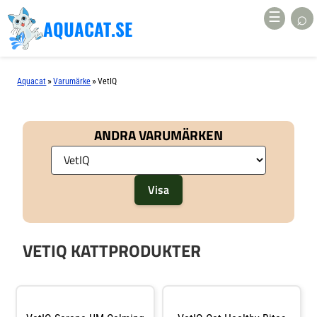
⌕
☰
AQUACAT.SE
»
»
Aquacat
Varumärke
VetIQ
ANDRA VARUMÄRKEN
VETIQ KATTPRODUKTER