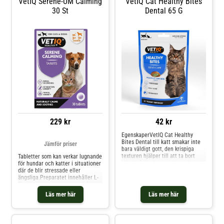
VetIQ Serene-UM Calming
VetIQ Cat Healthy Bites
30 St
Dental 65 G
229 kr
42 kr
EgenskaperVetIQ Cat Healthy
Bites Dental till katt smakar inte
Jämför priser
bara väldigt gott, den krispiga
texturen hjälper till att ta bort
Tabletter som kan verkar lugnande
plack på tänderna, och med smak
för hundar och katter i situationer
av persilja och nejlike olja bidrar
där de blir stressade eller
den även till en fräschare
ängsliga.Preparatet innehåller L-
andedräkt. I mitten av bitarna
Tryptophan som kan verka både
finns en fyllning med naturliga
stabilserande och lugnande vilket
Läs mer här
Läs mer här
antibakteriella
är fördelaktigt när du behöver
ingredienser. Bitarna kan ges till
stötta ditt husdjur under t.ex
steriliserade katter, kattungar och
miljöombyte, fyrverkerier eller
även katter som behöver gå ner i
åskoväder eller allmänt stressat