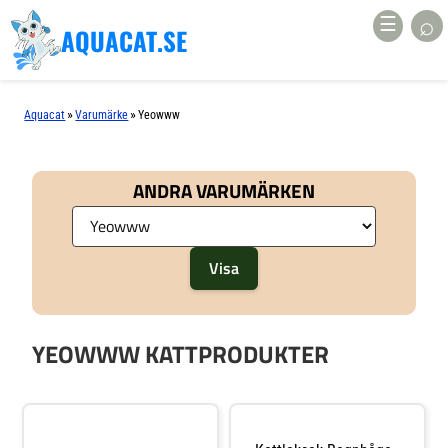
⌕
☰
AQUACAT.SE
»
»
Aquacat
Varumärke
Yeowww
ANDRA VARUMÄRKEN
YEOWWW KATTPRODUKTER