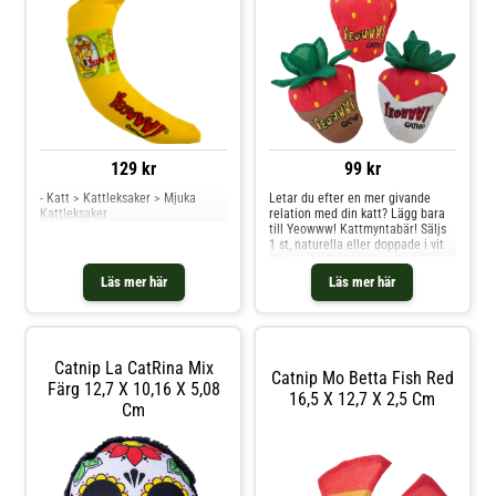
också lämpliga för både unga och
vuxna katter. Hur rengör jag
leksaken? Rengör leksaken med
en lätt fuktad trasa och vid behov
mild tvål. Låt lufttorka. Fylld med
ekologisk kattmynta Slitstark
bomullstwill Med prassel-tyg
129 kr
99 kr
- Katt > Kattleksaker > Mjuka
Letar du efter en mer givande
Kattleksaker
relation med din katt? Lägg bara
till Yeowww! Kattmyntabär! Säljs
1 st, naturella eller doppade i vit
eller mörk "choklad" - våra bäriga
leksaker är perfekta för att liva
Läs mer här
Läs mer här
upp kattens lektid. Dessa fylliga
bär är fyllda med vår egen version
av vitamin C - kattmynta! Det är
samma ekologiskt odlade
kattmynta som vi använder i alla
Catnip La CatRina Mix
våra produkter och som har gjort
Catnip Mo Betta Fish Red
Yeowww! berömd och som katter
Färg 12,7 X 10,16 X 5,08
16,5 X 12,7 X 2,5 Cm
efterfrågar vid namn. För extra
Cm
intresse har bladen och stjälkarna
en rolig prasslig textur!