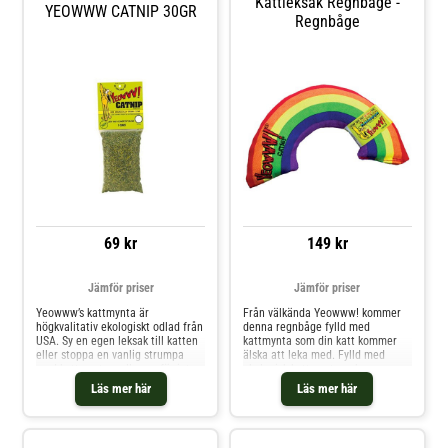
Kattleksak Regnbåge -
YEOWWW CATNIP 30GR
Regnbåge
69 kr
149 kr
Jämför priser
Jämför priser
Yeowww’s kattmynta är
Från välkända Yeowww! kommer
högkvalitativ ekologiskt odlad från
denna regnbåge fylld med
USA. Sy en egen leksak till katten
kattmynta som din katt kommer
eller stoppa en vanlig strumpa
älska att leka med. Fylld med
med kattmyntan, eller varför inte
ekologisk kattmynta och
lägga ut lite kattmynta i en matta
yttermaterial av stark bomull, så
Läs mer här
Läs mer här
eller på kattens klätterställning.
att den tål att lekas med. Finns
Garanterat uppskattat av din
det en skatt vid regnbågens slut
misse som kommer bli fullständigt
kanske? Det kommer inte ta lång
tokig! Det går även utmärkt att
tid innan din katt kommer reagera