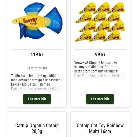
119 kr
99 kr
Yeowww! Chubby Mouse - En
kattmyntafylld mus! Det är en
Jämför priser
katts dröm som blir verklighet!
Över 9 cm lång och 5 cm bred,
Ta din katts lektid till nya höjder
denna knubbiga mus erbjuder
med dessa charmiga fiskleksaker -
massor av skoj. Säljs 1 st
Leksak Mo Betta Fish med
Kattmynta från Yeowww - fyllda
med ekologiskt odlad kattmynta.
Tillverkade av slitstark
Läs mer här
Läs mer här
bomullstwill och med crinkle-tyg
som ger ett roligt prassel, kommer
dessa fiskar att hålla din katt
underhållen i timmar. Oavsett om
din katt gillar att jaga, slå eller
gosa med sina leksaker, kommer
Catnip Organic Catnip
Catnip Cat Toy Rainbow
den här lilla fisken att bli en
28,3g
Multi 16cm
favorit. Leksaken mäter 16,5 cm.
Ekologisk kattmynta Varje fisk är