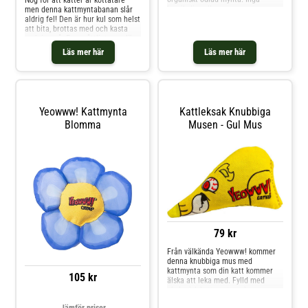
kemikalier eller
men denna kattmyntabanan slår
bekämpningsmedel, ingen bomull
aldrig fel! Den är hur kul som helst
eller plast i fyllningen. Storlek
att bita, brottas med och kasta
cirka 8 cm.
omkring på. En omåttligt populär
leksak som din katt kommer
Läs mer här
Läs mer här
älska.Kattmyntan kommer från
USA och håller hög
kvalité.Bananen är 17,5 cm
lång.Använding Kattleksak i
bomull fylld med kattmynta
Yeowww! Kattmynta
Kattleksak Knubbiga
Blomma
Musen - Gul Mus
79 kr
Från välkända Yeowww! kommer
denna knubbiga mus med
kattmynta som din katt kommer
105 kr
älska att leka med. Fylld med
ekologisk kattmynta och
yttermaterial av stark bomull. Ge
Jämför priser