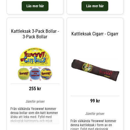
som håller för hårda tag. Skojig
bekämpningsmedel, ingen bomull
att leka eller gosa med, såväl som
eller plast i fyllningen. Storlek
Läs mer här
Läs mer här
att bita i och busa
cirka 8 cm.
med!Användning Kattleksak i
bomull fylld med kattmynta
Kattleksak 3-Pack Bollar -
Kattleksak Cigarr - Cigarr
3-Pack Bollar
255 kr
99 kr
Jämför priser
Från välkända Yeowww! kommer
dessa bollar som din katt kommer
Jämför priser
älska att leka med. Fylld med
ekologisk kattmynta och mjuk
Från välkända Yeowww! kommer
stoppning. Ge katten/katterna en
denna kattleksak i form av en
boll att leka med, och det kommer
cigarr. Fylld med ekologisk