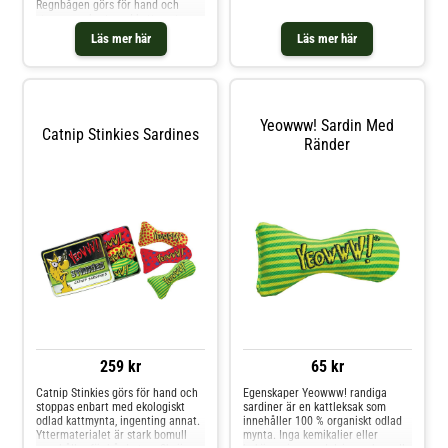
finaste ekologiska kattmyntan!
Regnbågen görs för hand och
Katternas favoritleksak! De
stoppas enbart med kattmynta,
spenderar timmar med att bita
ingenting annat. Yttermaterialet
Läs mer här
Läs mer här
och sparka på bananen!
är stark bomull som håller för
hårda tag. Perfekt att brottas
med!AnvändningKattleksak i
bomull fylld med kattmynta.
Yeowww! Sardin Med
Catnip Stinkies Sardines
Ränder
259 kr
65 kr
Catnip Stinkies görs för hand och
Egenskaper Yeowww! randiga
stoppas enbart med ekologiskt
sardiner är en kattleksak som
odlad kattmynta, ingenting annat.
innehåller 100 % organiskt odlad
Yttermaterialet är stark bomull
mynta. Inga kemikalier eller