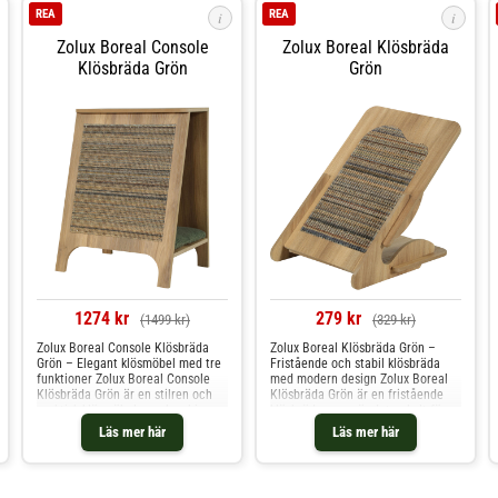
REA
REA
i
i
Zolux Boreal Console
Zolux Boreal Klösbräda
Klösbräda Grön
Grön
1274 kr
279 kr
(1499 kr)
(329 kr)
Zolux Boreal Console Klösbräda
Zolux Boreal Klösbräda Grön –
Grön – Elegant klösmöbel med tre
Fristående och stabil klösbräda
funktioner Zolux Boreal Console
med modern design Zolux Boreal
Klösbräda Grön är en stilren och
Klösbräda Grön är en fristående
praktisk klösmöbel som kombinerar
klösbräda som gör det enkelt för
tre funktioner i ett: en viloplats, ett
katten att klösa och sträcka ut sig
Läs mer här
Läs mer här
klösområde och en dekorativ hylla
– helt utan montering på vägg
där katten kan sitta och spana.
eller möbler. Klösbrädan kan
Möbeln är designad i Frankrike och
användas i två olika positioner, så
tillverkad i Europa, med fokus på
du kan anpassa den efter hur din