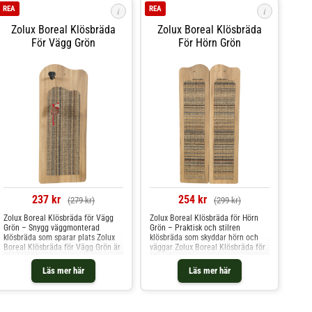
REA
REA
i
i
Zolux Boreal Klösbräda
Zolux Boreal Klösbräda
För Vägg Grön
För Hörn Grön
237 kr
254 kr
(279 kr)
(299 kr)
Zolux Boreal Klösbräda för Vägg
Zolux Boreal Klösbräda för Hörn
Grön – Snygg väggmonterad
Grön – Praktisk och stilren
klösbräda som sparar plats Zolux
klösbräda som skyddar hörn och
Boreal Klösbräda för Vägg Grön är
väggar Zolux Boreal Klösbräda för
en praktisk och snygg
Hörn är en smart och
väggmonterad klösbräda, perfekt
platsbesparande klösbräda som
Läs mer här
Läs mer här
för att skapa en vertikal
monteras direkt i ett hörn. Den
aktivitetsyta för din katt. Genom
hjälper katten att utöva sitt
att fästa klösbrädan direkt på
naturliga klösbeteende samtidigt
väggen utnyttjar du hemmet på ett
som den skyddar både väggar och