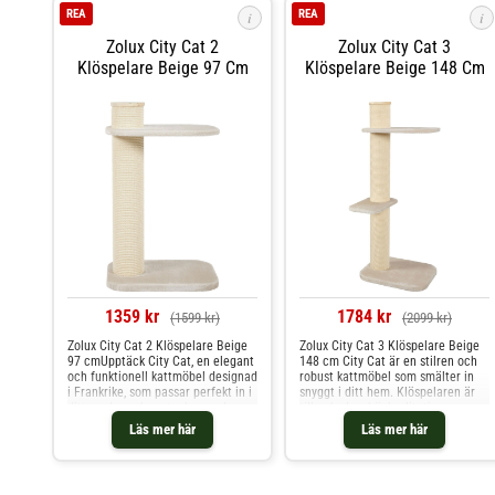
REA
REA
i
i
Zolux City Cat 2
Zolux City Cat 3
Klöspelare Beige 97 Cm
Klöspelare Beige 148 Cm
1359 kr
1784 kr
(1599 kr)
(2099 kr)
Zolux City Cat 2 Klöspelare Beige
Zolux City Cat 3 Klöspelare Beige
97 cmUpptäck City Cat, en elegant
148 cm City Cat är en stilren och
och funktionell kattmöbel designad
robust kattmöbel som smälter in
i Frankrike, som passar perfekt in i
snyggt i ditt hem. Klöspelaren är
ditt moderna hem tack vare dess
tillverkad av högkvalitativa
rena linjer och samtida stil.Elegant
material och kombinerar både
Läs mer här
Läs mer här
Design och Hög KvalitetModern
hållbarhet och stabilitet, vilket gör
Stil: City Cat har en design med
den till ett pålitligt val för alla
rena linjer och en modern estetik
kattägare. Klöspelaren har
som smälter in i vilken inredning
en diameter på 17 cm och är täckt