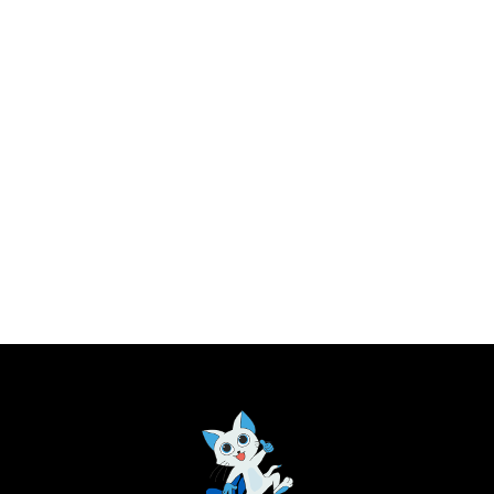
– 2,5 ml/dag 5–15 kg – 5 ml/dag
– 2,5 ml/dag 5–15 kg – 5 ml/dag
15–30 kg – 10 ml/dag Över 30 kg
15–30 kg – 10 ml/dag Över 30 kg
– 15 ml/dag (1 pumpning = 2 ml)
– 15 ml/dag (1 pumpning = 2 ml)
Förvaringsinstruktioner Använd
Förvaringsinstruktioner Använd
inom 3 månader efter öppnande.
inom 3 månader efter öppnande.