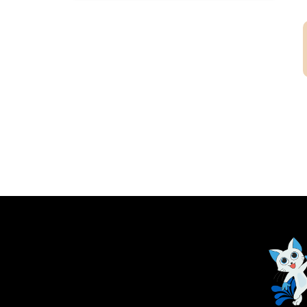
oförändrat via avföringen. Det varken metaboliseras
eller absorberas, och ansamlas inte i kroppen. För att
stödja njurfunktionen hjälper Renaltec-kulorna till att
fånga upp förstadier till uremiska gifter, så att de
utsöndras tillsammans med kattens avföring.
Ingredienser 1 portionspåse innehåller 500 mg
Renaltec® Utfodringsanvisningar Rekommenderad
daglig dos är 1 portionspåse (500 mg) per katt. Riv upp
portionspåsen helt upptill, töm innehållet direkt över
kattens foder och blanda väl. Porus® One är lämpligt
för katter i alla åldrar och av båda könen. Det kan ges
tillsammans med alla typer av foder. Vid utfodring med
enbart torrfoder ska Porus® One först blandas i en
liten mängd fuktigt foder, gelé eller pasta (ca 1 tesked).
När katten har ätit portionen med Porus® One kan den
få sitt vanliga torrfoder. Orala läkemedel och Porus®
One bör ges vid olika tidpunkter, med minst 2 timmars
mellanrum. Katten ska alltid ha tillgång till friskt
vatten.