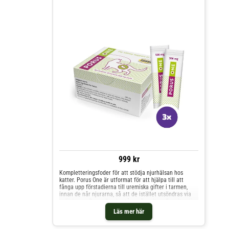
999 kr
Kompletteringsfoder för att stödja njurhälsan hos
katter. Porus One är utformat för att hjälpa till att
fånga upp förstadierna till uremiska gifter i tarmen,
innan de når njurarna, så att de istället utsöndras via
avföringen. Porus One består av Renaltec. Renaltec är
en kolbaserad, selektivt adsorberande ingrediens
Läs mer här
formad till små kulor. Porus One är fritt från
konserveringsmedel och tillsatser och utsöndras