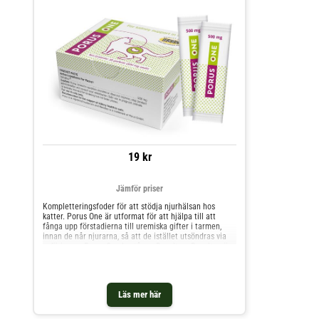
19 kr
Jämför priser
Kompletteringsfoder för att stödja njurhälsan hos
katter. Porus One är utformat för att hjälpa till att
fånga upp förstadierna till uremiska gifter i tarmen,
innan de når njurarna, så att de istället utsöndras via
avföringen. Porus One består av Renaltec. Renaltec är
en kolbaserad, selektivt adsorberande ingrediens
formad till små kulor. Porus One är fritt från
konserveringsmedel och tillsatser och utsöndras
oförändrat via avföringen. Det varken metaboliseras
Läs mer här
eller absorberas, och ansamlas inte i kroppen. För att
stödja njurfunktionen hjälper Renaltec-kulorna till att
fånga upp förstadier till uremiska gifter, så att de