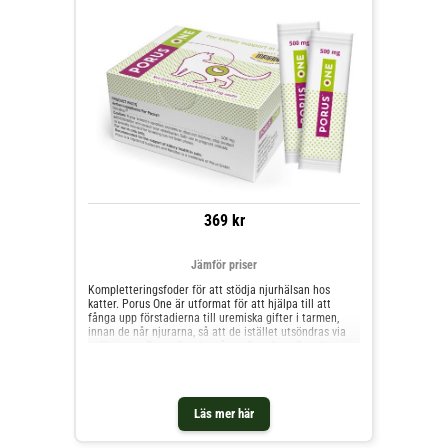
369 kr
Jämför priser
Kompletteringsfoder för att stödja njurhälsan hos
katter. Porus One är utformat för att hjälpa till att
fånga upp förstadierna till uremiska gifter i tarmen,
innan de når njurarna, så att de istället utsöndras via
avföringen. Porus One består av Renaltec. Renaltec är
en kolbaserad, selektivt adsorberande ingrediens
formad till små kulor. Porus One är fritt från
konserveringsmedel och tillsatser och utsöndras
oförändrat via avföringen. Det varken metaboliseras
Läs mer här
eller absorberas, och ansamlas inte i kroppen. För att
stödja njurfunktionen hjälper Renaltec-kulorna till att
fånga upp förstadier till uremiska gifter, så att de