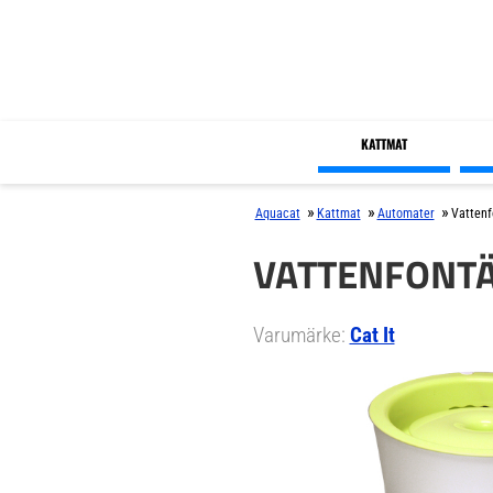
KATTMAT
»
»
»
Aquacat
Kattmat
Automater
Vattenf
VATTENFONTÄN
Varumärke:
Cat It