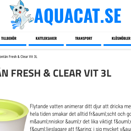
AQUACAT.SE
TILLBEHÖR
KATTLEKSAKER
TRANSPORT
KLÖSMÖBLER
ontän Fresh & Clear Vit 3L
 FRESH & CLEAR VIT 3L
Flytande vatten animerar ditt djur att dricka me
hela tiden smakar det alltid fr&auml;scht och g
m&auml;nniskor &auml;r det lika viktigt f&ouml;
f&ouml;ljeslagare att f&aring; i sig mycket v&a