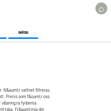
⌕
SKÖTSEL
r. N&auml;r vattnet filtreras
ott. Precis som f&ouml;r oss
r v&aring;ra fyrbenta
uml;tska. Fr&auml;mja din