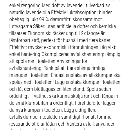
enkel rengöring Med doft av lavendel: tillverkad av
naturlig lavendelolja Effektiv luktabsorption: binder
obehaglig lukt 99 % dammfritt: skonsamt mot
luftvägarna Säker: utan artificiella dofter och kemiska
tillsatser Ekonomisk: räcker upp till 2x längre än
jämförbart strö, perfekt för hushåll med flera katter
Effektivt: mycket ekonomisk i förbrukningen Låg vikt:
enkel hantering Okomplicerad avfallshantering: lämplig
att spola ner i toaletten Anvisningar för
avfallshantering: Tänk på att bara slänga rimliga
mängder i toaletten! Endast enstaka avfallsklumpar ska
spolas ned i toaletten! Lägg enstaka klumpar i toaletten
och låt dem blötläggas en liten stund. Spola sedan
ordentligt – vattnet ska kunna skölja runt och fånga in
de små klumpbitarna ordentligt. Först därefter lägger
du nya klumpar i toaletten. Lägg aldrig flera
avfallsklumpar i toaletten samtidigt. För att tömma
resterande strö ur lådan och hantera avfall, använder