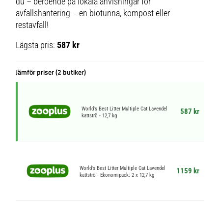
du – beroende på lokala anvisningar för
avfallshantering – en biotunna, kompost eller
restavfall!
Lägsta pris:
587 kr
Jämför priser (2 butiker)
World's Best Litter Multiple Cat Lavendel
587 kr
kattströ - 12,7 kg
World's Best Litter Multiple Cat Lavendel
1159 kr
kattströ - Ekonomipack: 2 x 12,7 kg