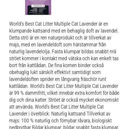
World's Best Cat Litter Multiple Cat Lavender är en
klumpande kattsand med en behaglig doft av lavendel.
Detta strö är en ren naturprodukt och är tillverkat av
majs, med en lavendeldoft som härstammar från
naturlig lavendelolja. Fasta klumpar bildas snabbt nrä
ströet kommer i kontakt med vätska och kan enkelt tas
bort från kattlådan. De fina kornen binder också
obehaglig lukt särskilt effektivt samtidigt som
lavendeldoften sprider en långvarig fräschör runt
kattlådan. World's Best Cat Litter Multiple Cat Lavender
är 99 % dammfritt, vilket innebär extra komfort för både
dig och dina katter. Ströet är också mycket ekonomiskt
att använda. World's Best Cat Litter Multiple Cat
Lavender i överblick: Naturlig kattsand Tillverkat av
majs: 100 % naturlig och förnybar råvara, biologiskt
nedbrytbar Bildar klumpar: bildar snabbt fasta klumpar,