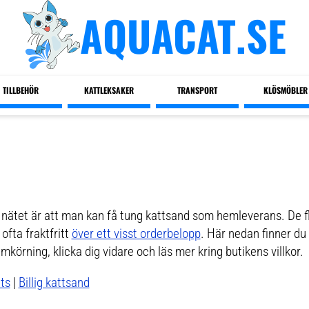
AQUACAT.SE
TILLBEHÖR
KATTLEKSAKER
TRANSPORT
KLÖSMÖBLER
 nätet är att man kan få tung kattsand som hemleverans. De fl
 ofta fraktfritt
över ett visst orderbelopp
. Här nedan finner du
mkörning, klicka dig vidare och läs mer kring butikens villkor.
ets
|
Billig kattsand