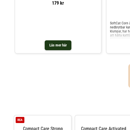
179 kr
SoftCat Corn 
nedbrytbar kat
klumpar, har 
att hålla katt
Den mjuka str
och passar båd
Läs mer här
kattsand med 
för dig som vi
ett mer miljö
absorberar vä
som är enkla a
rengöringen s
i kattlådan hå
miljö Den fina
kattens tassar
katter och kat
av förnybar m
nedbrytbar. Kl
tillåter, komp
organiskt avfal
REA
Compact Care Strong
Compact Care Activated