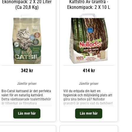
Ekonomipack: 2 X 20 Liter
Kattströ Av Granträ -
en av många
(ca 20,8 Kg)
Ekonomipack: 2 X 10 L
er andra
en mjuka
tt använda,
r till en
ten förenklar
 Vad tycker
ttar den låga
 hur enkelt
ram att den
ccepterar
r till att
Q Är Eco-
Ja, ströet
0 % biologiskt
a, produkten
yp av
342 kr
414 kr
kattsand, tofu
mpbildningen?
ar vätska
Jämför priser
Jämför priser
tta att
co-Friendly
Bio-Catsil kattsand är det perfekta
Vill du erbjuda din katt en
endeldoft som
valet för en naturlig kattvård.
hygienisk och miljövänlig plats att
. Hur förvaras
Detta växtbaserade toalettillbehör
göra sina behov på? Nullodor
en på en torr
är tillverkat av förnybara
granströ är precis vad du behöver!
valitet.
spannmålsfibrer och är helt
Detta naturliga strö är tillverkat av
biologiskt nedbrytbart och
komprimerat tallspån från
Läs mer här
Läs mer här
komposterbart. Bio-Catsil kattströ
Schwarzwald. Det är PEFC-
imponerar med sin fasta
certifierat (hållbart skogsbruk).
klumpbildning, vilket gör
Nullodor Bois De Sapin är inte bara
rengöringen av kattlådan till en
komposterbart, det är också