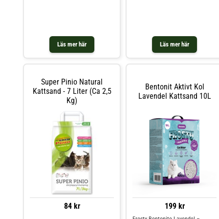
klumpande strö kan det inte
naturlera. Sanden fastnar inte i
utveckla sin fulla effekt.
kattens tassar och dess optimala
klumpbildningsförmåga minskar
dålig lukt och att bakterier kommer
ner i botten på lådan.
Läs mer här
Läs mer här
Super Pinio Natural
Bentonit Aktivt Kol
Kattsand - 7 Liter (ca 2,5
Lavendel Kattsand 10L
Kg)
84 kr
199 kr
Frosty Bentonite Lavendel –