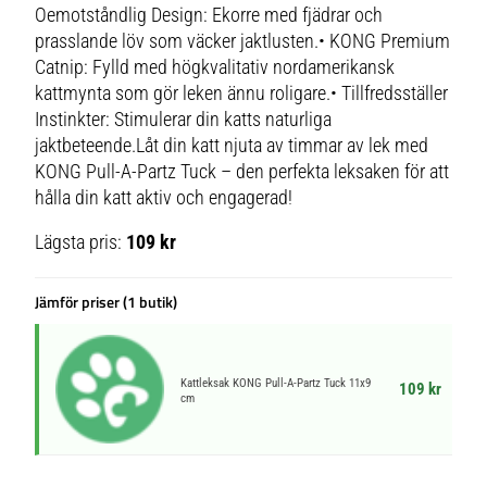
Oemotståndlig Design: Ekorre med fjädrar och
prasslande löv som väcker jaktlusten.• KONG Premium
Catnip: Fylld med högkvalitativ nordamerikansk
kattmynta som gör leken ännu roligare.• Tillfredsställer
Instinkter: Stimulerar din katts naturliga
jaktbeteende.Låt din katt njuta av timmar av lek med
KONG Pull-A-Partz Tuck – den perfekta leksaken för att
hålla din katt aktiv och engagerad!
Lägsta pris:
109 kr
Jämför priser (1 butik)
Kattleksak KONG Pull-A-Partz Tuck 11x9
109 kr
cm