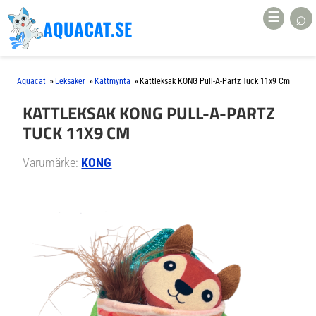
⌕
☰
AQUACAT.SE
»
»
»
Aquacat
Leksaker
Kattmynta
Kattleksak KONG Pull-A-Partz Tuck 11x9 Cm
KATTLEKSAK KONG PULL-A-PARTZ
TUCK 11X9 CM
Varumärke:
KONG