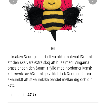
‹
›
Leksaken &auml;r gjord i flera olika material f&ouml;r
att den ska vara extra skoj att busa med. Vingarna
prasslar och den &auml;r fylld med nordamerikansk
kattmynta av h&ouml;g kvalitet. Lek &auml;r ett bra
s&auml;tt att st&auml;rka bandet mellan dig och din
katt.
Lägsta pris:
47 kr