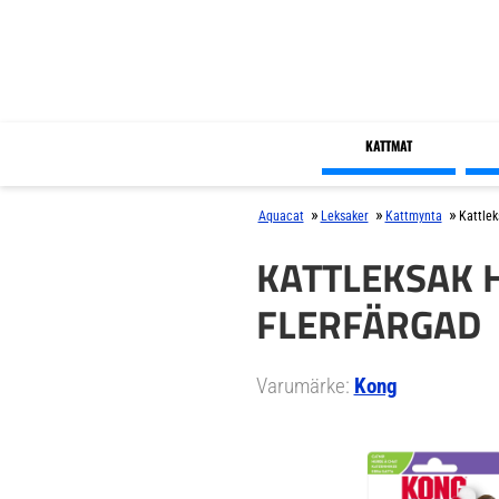
KATTMAT
»
»
»
Aquacat
Leksaker
Kattmynta
Kattlek
KATTLEKSAK H
FLERFÄRGAD
Varumärke:
Kong