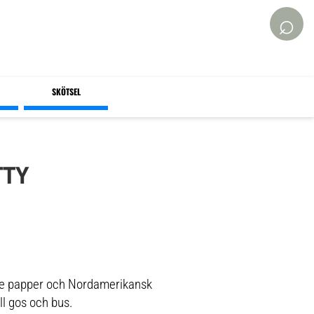
⌕
SKÖTSEL
TTY
nde papper och Nordamerikansk
l gos och bus.