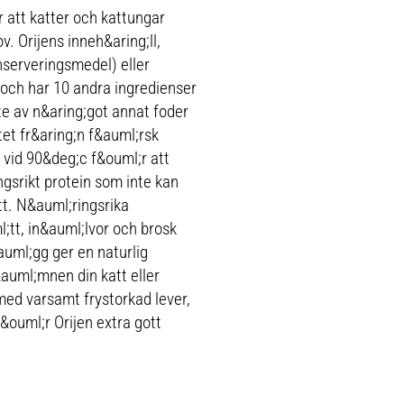
 att katter och kattungar
v. Orijens inneh&aring;ll,
nserveringsmedel) eller
) och har 10 andra ingredienser
te av n&aring;got annat foder
tet fr&aring;n f&auml;rsk
 vid 90&deg;c f&ouml;r att
ngsrikt protein som inte kan
tt. N&auml;ringsrika
tt, in&auml;lvor och brosk
auml;gg ger en naturlig
&auml;mnen din katt eller
ed varsamt frystorkad lever,
&ouml;r Orijen extra gott