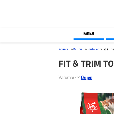
KATTMAT
»
»
»
Aquacat
Kattmat
Torrfoder
Fit & Tri
FIT & TRIM T
Varumärke:
Orijen