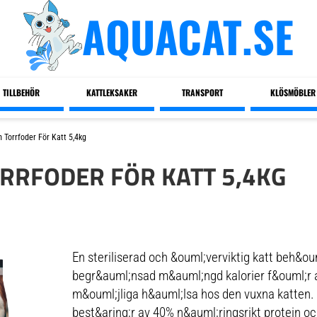
AQUACAT.SE
TILLBEHÖR
KATTLEKSAKER
TRANSPORT
KLÖSMÖBLER
m Torrfoder För Katt 5,4kg
ORRFODER FÖR KATT 5,4KG
En steriliserad och &ouml;verviktig katt beh&ou
begr&auml;nsad m&auml;ngd kalorier f&ouml;r 
m&ouml;jliga h&auml;lsa hos den vuxna katten. I
best&aring;r av 40% n&auml;ringsrikt protein o