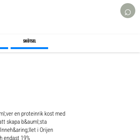
⌕
SKÖTSEL
ml;ver en proteinrik kost med
att skapa b&auml;sta
nneh&aring;llet i Orijen
ch endast 19%