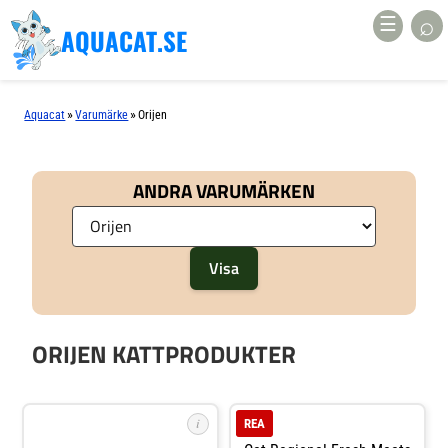
⌕
☰
AQUACAT.SE
»
»
Aquacat
Varumärke
Orijen
ANDRA VARUMÄRKEN
ORIJEN KATTPRODUKTER
i
REA