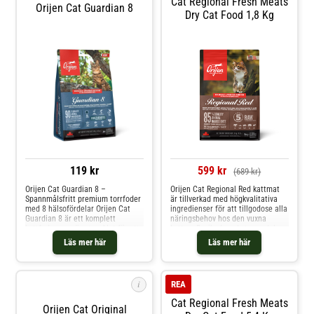
Cat Regional Fresh Meats
Orijen Cat Guardian 8
Dry Cat Food 1,8 Kg
119 kr
599 kr
(689 kr)
Orijen Cat Guardian 8 –
Orijen Cat Regional Red kattmat
Spannmålsfritt premium torrfoder
är tillverkad med högkvalitativa
med 8 hälsofördelar Orijen Cat
ingredienser för att tillgodose alla
Guardian 8 är ett komplett
näringsbehov hos den vuxna
kattfoder som är utvecklat för att
katten. Berikad med stor andel
stödja kattens hälsa med **8
färskt rött kött och vildfångad fisk
Läs mer här
Läs mer här
viktiga områden**, såsom
enligt wholeprey™-modellen som
immunförsvar, matsmältning, hud
ger en naturlig källa till de allra
och päls, muskler, hjärthälsa,
flesta näringsämnen. Helt
ledhälsa, hjärna och ögonhälsa.
spannmålsfri och innehåller inga
i
REA
Torrfodret är spannmålsfritt och
konserveringsmedel, färgämnen
innehåller upp till cirka 90 %
eller smaktillsatser. Innehåller
Cat Regional Fresh Meats
animaliska ingredienser som
frystorkad torsklever för extra hög
Orijen Cat Original