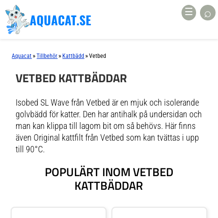
⌕
☰
AQUACAT.SE
»
»
»
Aquacat
Tillbehör
Kattbädd
Vetbed
VETBED KATTBÄDDAR
Isobed SL Wave från Vetbed är en mjuk och isolerande
golvbädd för katter. Den har antihalk på undersidan och
man kan klippa till lagom bit om så behövs. Här finns
även Original kattfilt från Vetbed som kan tvättas i upp
till 90°C.
POPULÄRT INOM VETBED
KATTBÄDDAR