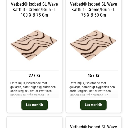
Vetbed® Isobed SL Wave
Vetbed® Isobed SL Wave
Kattfilt - Creme/brun - L
Kattfilt - Creme/brun - L
100 X B 75 Cm
75 X B 50 Cm
277 kr
157 kr
Extra mjuk, isolerande mot
Extra mjuk, isolerande mot
golvkyla, samtidigt hygienisk och
golvkyla, samtidigt hygienisk och
antiallergisk - det är kattfilten
antiallergisk - det är kattfilten
Idobed® SL från Vetbed. En
Idobed® SL från Vetbed. En
ytterligare fördel är att den kan
ytterligare fördel är att den kan
klippas till i passande storlek för
klippas till i passande storlek för
Läs mer här
Läs mer här
att passa perfekt på utvalda
att passa perfekt på utvalda
platser hemma, i bilen eller i
platser hemma, i bilen eller i
transportburen. Vetbed® Idobed
transportburen. Vetbed® Idobed
SL är en varm och sund sovplats
SL är en varm och sund sovplats
för din katt, eftersom filten är
för din katt, eftersom filten är
Vetbed® Isobed SL Wave
tillverkad av en hålfibrig
tillverkad av en hålfibrig