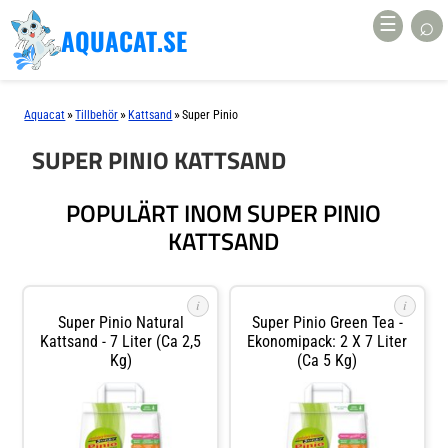
⌕
☰
AQUACAT.SE
»
»
»
Aquacat
Tillbehör
Kattsand
Super Pinio
SUPER PINIO KATTSAND
POPULÄRT INOM SUPER PINIO
KATTSAND
i
i
Super Pinio Natural
Super Pinio Green Tea -
Kattsand - 7 Liter (ca 2,5
Ekonomipack: 2 X 7 Liter
Kg)
(ca 5 Kg)