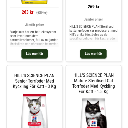
269 kr
263 kr
(329 kr)
Jämför priser
Jämför priser
HILL'S SCIENCE PLAN Sterilised
kattungefoder var producerat med
Varje katt har ett helt ekosystem
Hill's unika förståelse av de
som lever inom dem —
specifika behoven för kastrerade
tarmmikrobiomet, full av miljarder
katter. Det ger högkvalitativt
önskvärda och oönskade bakterier
protein för muskelutveckling,
unika för din katt. Med rätt
tillsammans med kontrollerat fett
näringsämnen för att hjälpa till
Läs mer här
Läs mer här
för att förhindra risker för att bli
att balansera deras mikrobiom
överviktig efter kastrering.
kan du faktiskt påverkar inte bara
Dessutom främjar den unika
deras matsmältningshälsa utan
blandningen av antioxidanter ett
också deras allmänna välmående.
hälsosamt immunsystem för att
Därför utvecklade vi Science Plan
stödja din kattunges tillväxt.
HILL'S SCIENCE PLAN
HILL'S SCIENCE PLAN
Perfect Digestion torrfoder till
Utfodra denna nutrition för en
katt med vår banbrytande
Mature Sterilised Cat
Senior Torrfoder Med
balanserad utveckling av friska
blandning av prebiotika,
Torrfoder Med Kyckling
Kyckling För Katt - 3 Kg
kattungar.
ActivBiome+. Det stöttar varje
För Katt - 1.5 Kg
katts unika mikrobiom för
hälsosam matsmältning & allmänt
välmående.