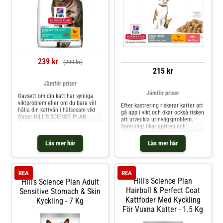
239 kr
(299 kr)
215 kr
Jämför priser
Jämför priser
Oavsett om din katt har synliga
viktproblem eller om du bara vill
Efter kastrering riskerar katter att
hålla din kattvän i hälsosam vikt
gå upp i vikt och ökar också risken
förser HILL'S SCIENCE PLAN
att utveckla urinvägsproblem.
Perfect Weight torrfoder din
Samtidigt ökar aptiten och
vuxna katt med delikat,
energibehoven minskar. HILL'S
banbrytande näring för
SCIENCE PLAN Sterilised Cat
Läs mer här
Läs mer här
vikthantering. Med läckra smaker
Adult erbjuder en unik
hjälper detta foder din katt att
sammansättning för vikthantering
bibehålla vikten och ger
för att hålla din kastrerade katt
långsiktigt stöd för vikthantering.
slank.
Detta kattfoder är gjort med
REA
REA
högkvalitativa ingredienser och
Hill's Science Plan
Hill's Science Plan Adult
erbjuder protein av hög kvalitet
Hairball & Perfect Coat
Sensitive Stomach & Skin
som hjälper till att hålla din katt
Kattfoder Med Kyckling
Kyckling - 7 Kg
nöjd mellan måltiderna, medan
den bibehåller smidiga muskler.
För Vuxna Katter - 1.5 Kg