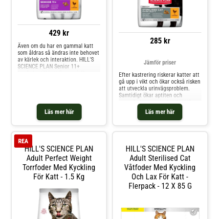
429 kr
285 kr
Även om du har en gammal katt
som åldras så ändras inte behovet
av kärlek och interaktion. HILL'S
Jämför priser
SCIENCE PLAN Senior 11+
torrfoder till katt är speciellt
Efter kastrering riskerar katter att
framtaget för att stödja en frisk
gå upp i vikt och ökar också risken
hjärna och vitalitet hos katter i
att utveckla urinvägsproblem.
deras gyllene år. Detta seniora
Samtidigt ökar aptiten och
kattfoder innehåller en speciell
energibehoven minskar. HILL'S
ingrediensblandning som hjälper
SCIENCE PLAN Sterilised Cat
Läs mer här
Läs mer här
äldre katter att hålla sig smidiga,
Young Adult erbjuder en unik
mer alerta & interaktiva.
sammansättning för vikthantering
för att hålla din kastrerade katt
slank.
REA
HILL'S SCIENCE PLAN
HILL'S SCIENCE PLAN
Adult Perfect Weight
Adult Sterilised Cat
Torrfoder Med Kyckling
Våtfoder Med Kyckling
För Katt - 1.5 Kg
Och Lax För Katt -
Flerpack - 12 X 85 G