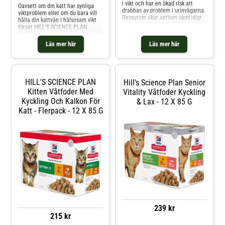
i vikt och har en ökad risk att
Oavsett om din katt har synliga
drabbas av problem i urinvägarna.
viktproblem eller om du bara vill
Dessutom ökar aptiten samtidigt
hålla din kattvän i hälsosam vikt
som energibehovet minskar.
förser HILL'S SCIENCE PLAN
HILL'S SCIENCE PLAN Sterilised
Perfect Weight våtfoder till katt
Cat Adult har en unik
din vuxna katt med delikat,
Läs mer här
Läs mer här
vikthanteringsformula som hjälper
banbrytande nutrition för
till att hålla din kastrerade katt
vikthantering. Med läckra smaker
slank.
hjälper detta foder din katt att
bibehålla vikten och ger
långsiktigt stöd för vikthantering.
HILL'S SCIENCE PLAN
Hill's Science Plan Senior
Detta kattfoder är gjort med
högkvalitativa ingredienser och
Kitten Våtfoder Med
Vitality Våtfoder Kyckling
erbjuder protein av hög kvalitet
Kyckling Och Kalkon För
& Lax - 12 X 85 G
som hjälper till att hålla din katt
Katt - Flerpack - 12 X 85 G
nöjd mellan måltiderna, medan
den bibehåller smidiga muskler.
239 kr
215 kr