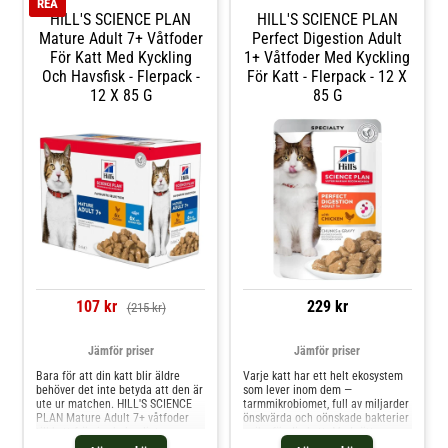
REA
HILL'S SCIENCE PLAN
HILL'S SCIENCE PLAN
Mature Adult 7+ Våtfoder
Perfect Digestion Adult
För Katt Med Kyckling
1+ Våtfoder Med Kyckling
Och Havsfisk - Flerpack -
För Katt - Flerpack - 12 X
12 X 85 G
85 G
107 kr
229 kr
(215 kr)
Jämför priser
Jämför priser
Bara för att din katt blir äldre
Varje katt har ett helt ekosystem
behöver det inte betyda att den är
som lever inom dem —
ute ur matchen. HILL'S SCIENCE
tarmmikrobiomet, full av miljarder
PLAN Mature Adult 7+ våtfoder
önskvärda och oönskade bakterier
till katt främjar behagligt
unika för din katt. Med rätt
åldrande hos katter genom att
näringsämnen för att hjälpa till