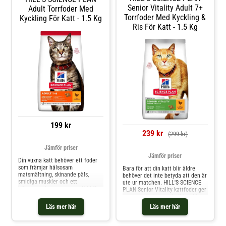
kattfoder gjort med ingredienser
Senior Vitality Adult 7+
Adult Torrfoder Med
av hög kvalitet som tillhandahåller
Torrfoder Med Kyckling &
Kyckling För Katt - 1.5 Kg
E-vitamin och omega-6-fettsyror
Ris För Katt - 1.5 Kg
för att ge näring till din katts hud.
Eftersom detta premiumfoder är
fullt av högkvalitativt protein
hjälper det även din vuxna katt att
bibehålla smidiga muskler.
Dessutom har detta foder för
vuxna katter foderbitar som ger
din katt nödvändigt taurin och
balanserade mineraler för att
främja hjärthälsa och funktionen i
urinblåsan och njurarna.
199 kr
239 kr
(299 kr)
Jämför priser
Jämför priser
Din vuxna katt behöver ett foder
som främjar hälsosam
Bara för att din katt blir äldre
matsmältning, skinande päls,
behöver det inte betyda att den är
smidiga muskler och ett
ute ur matchen. HILL'S SCIENCE
hälsosamt immunsystem. HILL'S
PLAN Senior Vitality kattfoder ger
SCIENCE PLAN Adult torrfoder till
noggrant balanserad näring för
katt är gjord med lättsmälta
att motverka tecknen på åldrande
Läs mer här
Läs mer här
ingredienser av hög kvalitet och
hos äldre vuxna katter +7 år
är noga sammansatt för att
gamla. Detta kattfoder tillverkat
uppfylla energibehoven hos katter
med ingredienser av hög kvalitet